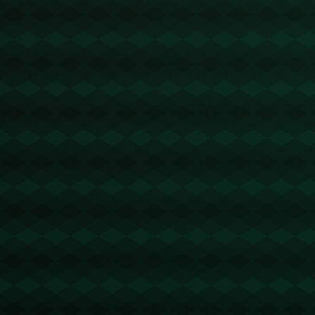
**柔佛州政
近年来，体
令吉予柔佛
勤耕耘所带
---
### **
柔佛州政府
设、地方联
虽然篮球运
在本地人心