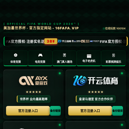
中国青训崛起，上海申花U12频频大胜，韩国球队惨
败.