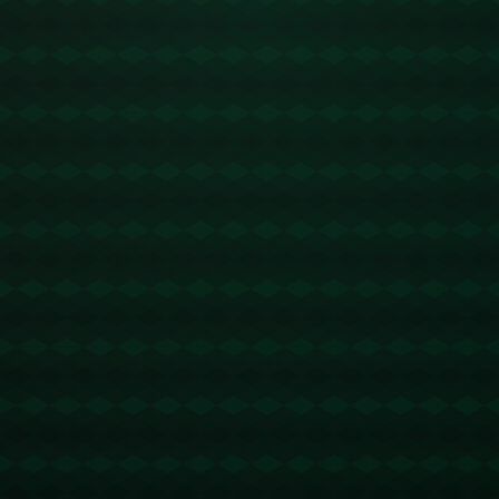
的鲜明例证。这支年轻而充满活力的队伍，不仅在国内赛事中表现出
色，更是在对阵强劲的**韩国青少年球队**时，频频取得压倒性胜利，
引发了亚洲足坛的广泛关注与热议。
**探索青训成功的背后**
上海申花U12的成功并非偶然。首先，申花俱乐部秉持“从基层抓起”的
育人理念，在全国范围内甄选优秀的青少年球员，为他们提供最顶尖
的训练资源和条件。这些青少年在高水平的竞争环境中，逐步磨砺技
艺，提升自信，而不再惧怕任何对手。