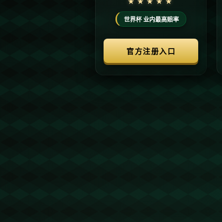
新闻中心
新闻中心