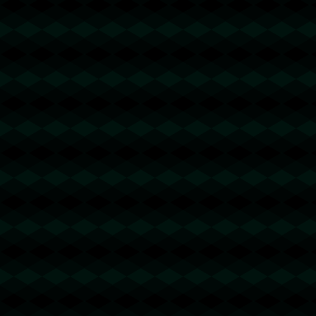
在本菲卡的
能够在关键
水平的比赛
**曼联阵容
现有的曼联
过硬的前锋
正意义上的
**案例分析
曼联历史上
这些前辈们
并为即将到
**总结**