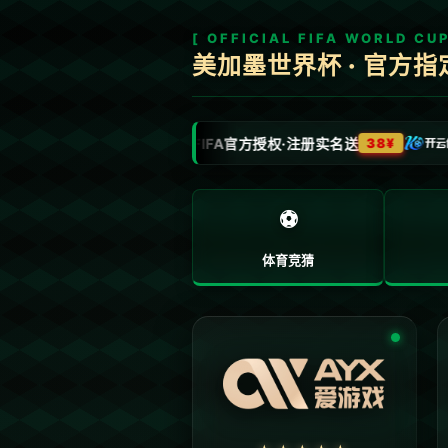
首页
公司介绍
产品展示