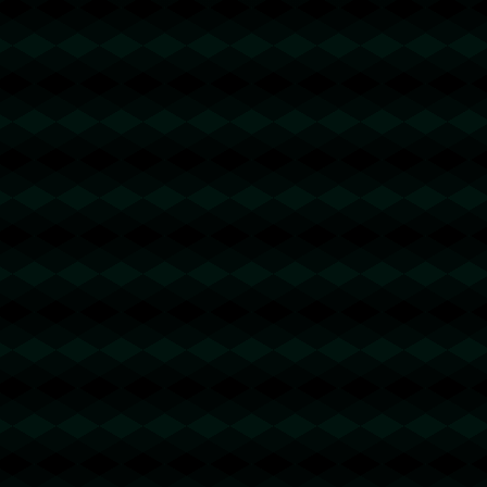
赛季中，努涅斯展示了他在**重大比赛中的卓越表现**。无论是在葡超
时刻进球。例如，在与巴萨的对决中，他的迅捷和突破能力使他成为对手
中保持稳定的发挥。
的补充与优化**
阵容虽然不乏天赋出众的球员，但他们欠缺一种能够在关键时刻一锤定音的
**将极大地提升球队整体实力和竞争力。同时，努涅斯的年轻使他拥有极
俱乐部旗帜性球员。
：范尼与鲁尼**
曾有类似的成功案例。范尼和鲁尼都是在年轻时加入曼联，并在此之后成
不仅提升了球队的进攻火力，还在更衣室里成为了精神领袖，为年轻球员
来的新赛季奠定更加坚实的基础。