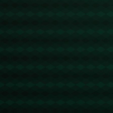
**约克：
在全球足球界
传奇前锋德怀
**。"下