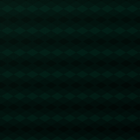
一个**能够稳定表现、在关键时刻挺身而出**的球
的**领导能力、心理素质和对比赛的理解**。
力和速度**广受瞩目，而且他的比赛风格和曼联现有战
**本菲卡（SL Benfica）**效力时表现得淋漓