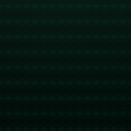
**女足运动的崛起与社会变革**
近年来，女足运动逐渐获得全球观众的关注。女性运动员的专业化程
度不断提高，球队竞争日益激烈，使得大型赛事如女足世界杯成为各
国共同的期盼。英国深刻认识到这一趋势，在其申办计划中，着眼于
**推动女足运动的发展**，将其打造成一个社会变革的催化剂。**提升
女性在体育领域的参与度**，不仅能促进多元化和包容性社会的构
建，也能推动经济增长，通过旅游、基础设施建设等带动相关产业的
发展。
**英国的优势与机遇**