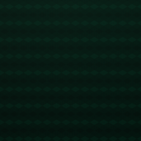
行困难。而通过改革，足球赛事的组织、推广与商业化发展逐步交由
专业运营机构负责，管理部门则专注于政策制定、监督和协调工作，
从而释放市场活力，提高足球赛事的运营效率。
#### 中足联的诞生：新意与初心
中足联的成立是这一改革的重要体现。作为一个既摆脱行政干预，又
具有专业能力的组织，中足联的运营方式汇聚了新意。它吸收了国际
足球联盟的优秀经验，通过**市场化管理**，努力摆脱传统束缚，尝试
通过科学运营使中国足球产业迎来长足发展。
在实际的赛事运营中，中足联不仅注重提升赛事商业价值，还瞄准中
国足球的**青训体系建设**和俱乐部长远发展。例如，在数字化和媒体
化领域，中足联通过引入更先进的传播方式，提升了足球比赛的观赏
体验与粉丝参与度。这样的举措逐渐将足球赛事从单一的体育活动转
型为具有高度文化和经济价值的产业。
#### 挑战：中足联面对的困难
然而，中足联的任务并非轻松。在改革过程中，可预见的挑战也颇具