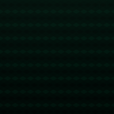
复杂性。
一方面，传统体制下形成的历史问题仍需时间慢慢化解。例如，一些
俱乐部因管理模式滞后导致经济问题频发，甚至退出赛事，这种困境
在一定程度上拖累了中足联试图构建健康生态的尝试。另一方面，在
推进地方化与专业化合作时，中足联需要协调各地资源，在不同地区
注入改革动力，这既需要政策协调，也对领导团队能力提出了更高要
求。
此外，改革必然伴随着文化与认知上的冲突。长期以来，中国足球的
管理层面始终处于行政强势地位，“市场化”和“专业化”的理念在初期难
以全面被接受。中足联要让俱乐部、球员甚至球迷逐步适应新的管理
模式，消除抵触心理，这本身就是一种巨大的考验。