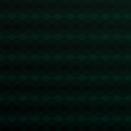
**乔-哈特