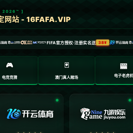
新闻动态
联系我们