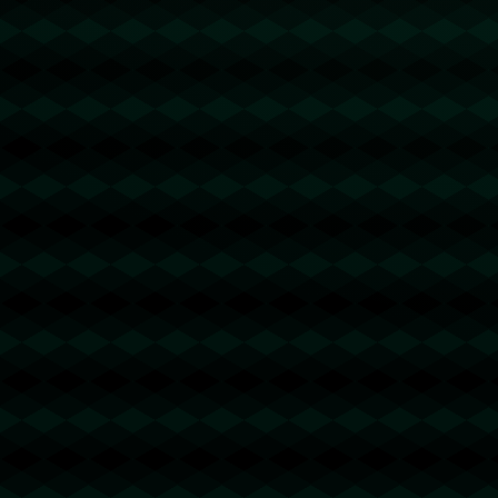
在足球的世
衡似乎发生
被迫成为背
在球队表现
并不能掩盖
的协作以及
要了解霍伊
像中可以明
球队的进攻
此外，曼联
位和接应显
便得益于体
从管理层角