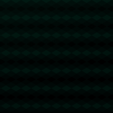
现了出其不意的效果。
在一些“生死战”中未能众望所归。这再次呈现出**数学
”。
学模型**实现突破**。例如，休斯顿火箭队在几年前便
场**。虽然其排名并不突出，但在关键比赛中屡次打败强
空间，在漫长赛季中确保名次稳定并提高胜率。**数
。
切皆已注定**，而是在不断的数据分析与策略调整中掌握
数学的魅力”成为人们争相探索的重要议题。