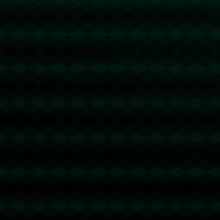
个球员在不
反观森林狼
在体育中的
**实际案例分
我们可以进
以“魔球理
者进入季后
这种趋势下
学的力量不
通过对这些
主动权。这