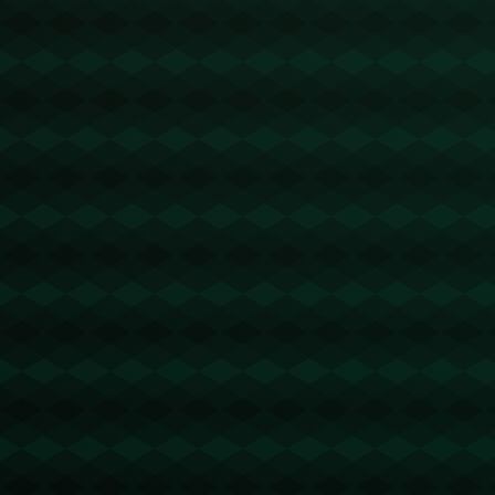
在现代体育
淘汰，而第
**理解比赛
当我们谈论
节，从而影
样，森林狼