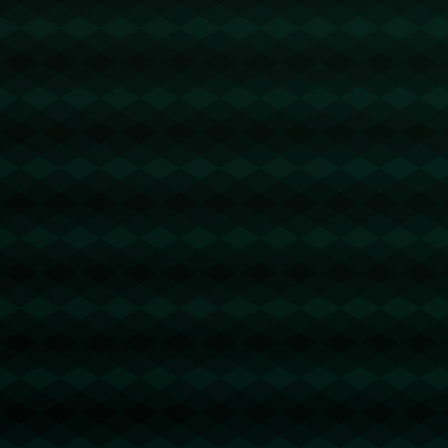
这种情况下
失误数乃至
的胜负判断
**体育竞技
在当代竞技