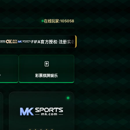
全国免费电话：
025-7796326