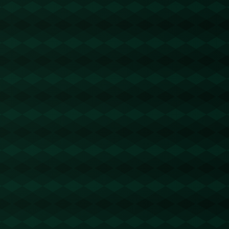
第3的森林狼已經出局.