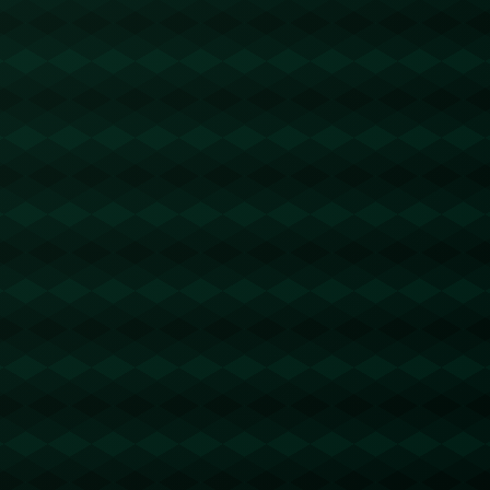
果的关键因素。正如标题所示，小组第4名的快船尚未被
了对数学在体育中作用的深入思考。
魅力**在于它可以通过一系列数据分析揭示不为人知的细
在关键场次的胜利，以及其他队伍在排名上的波动。同