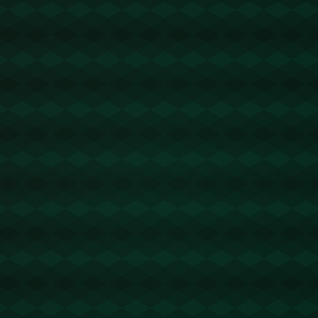
數學的魅力 小組第4的快船尚未被淘汰 