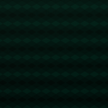
，**数学分析**不仅仅是计算积分表上的分数，还包含了对各场比赛细节
防守效率**等多方面的数据交织在一起，通过运算可以得出每个队伍的真
体系。
中的数学策略**
中，越来越多的队伍开始重视数据分析，利用数学模型来进行赛前准备和策