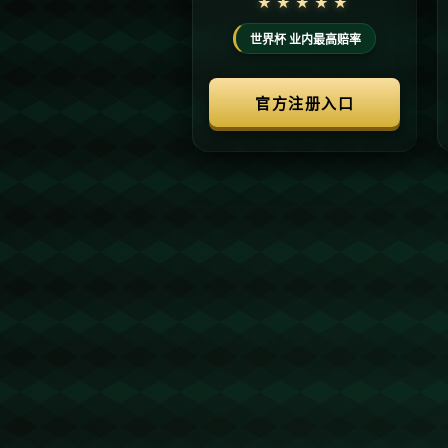
新闻中心
新闻中心