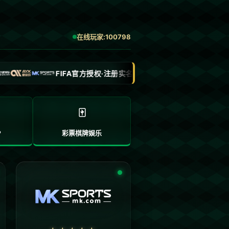
全国免费电话：
025-7796326