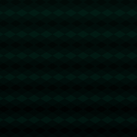
文图斯的后防新布局：谁来填补空缺？*