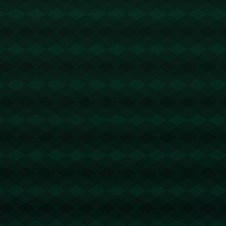
约背后的理由：尤文的战略调整*