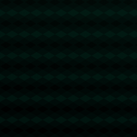
### *尤