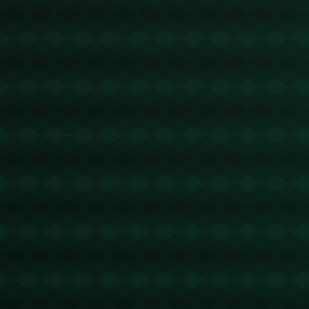
**官方：
近年来，尤
者即将结束
可能预示着
### *尤
达尼洛于2
特点，他不
缺的一员。
在过去几个
一致肯定。
有成效的合