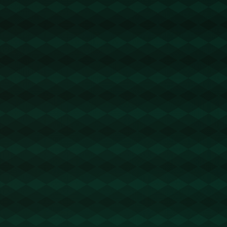
官方：尤文图斯宣布与达尼洛