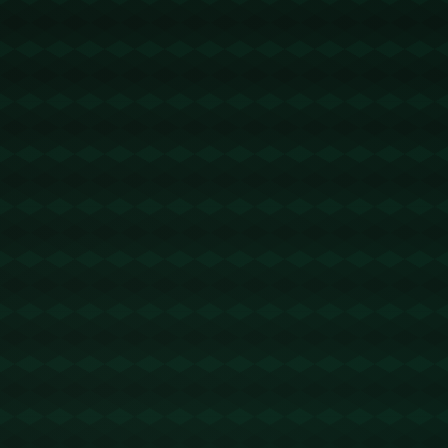
在NBA赛场上，每一场比赛都充满了悬念，但当情绪碰撞、火药味弥
漫时，比赛更能引爆球迷的热情。而昨日骑士对阵灰熊的比赛，恰恰
成为最近焦点之一。**骑士在一场火花四溅的“冲突战”中以微弱优势险
胜灰熊，豪取七连胜锁定联盟第一**，米切尔以出色表现砍下33分6助
攻，成为骑士稳如泰山的定海神针！