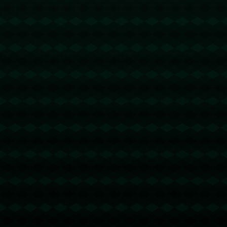
的斗志。贾·莫兰特轰下**29分11助攻**，成为全队的攻防灵魂。他多
次利用自己标志性的快速突破撕裂骑士防线，甚至在末节完成了一记
精彩的飞身暴扣，振奋了球队的士气。
然而，在关键时刻，灰熊的进攻手感突然断电，外线三分命中率仅为
32.4%。并且，球队在情绪控制上明显吃亏，尤其是多名球员因冲突
失去冷静，导致场上节奏被骑士掌控。可以说，虽然灰熊较量了整整
48分钟，但内线与深度上的劣势让他们不得不无奈吞下苦果。
---