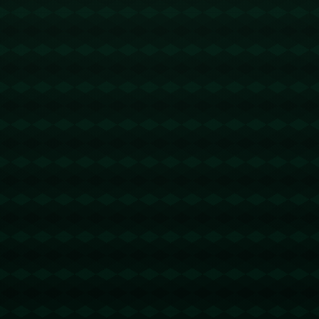
---
### **灰熊的硬仗精神：莫兰特的反击仍难改变结局**
灰熊作为一支以韧性著称的年轻队伍，在本场比赛中同样发挥了顽强