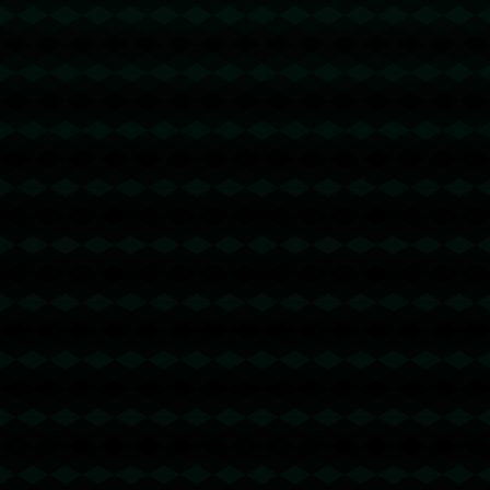
### **骑士7连胜的意义：联盟第一之路的巩固**