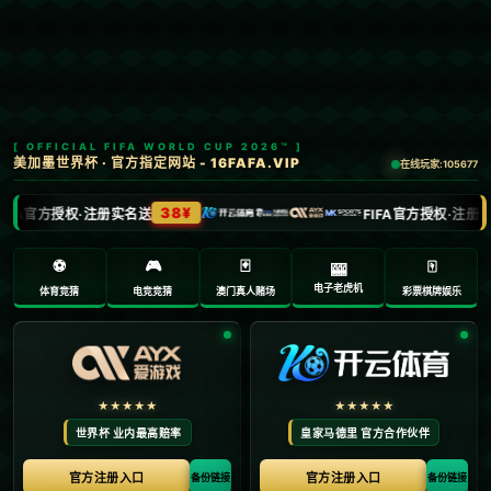
大规模冲突4人吃T！骑士险胜灰熊7连胜联盟第一 米
切尔33+6.