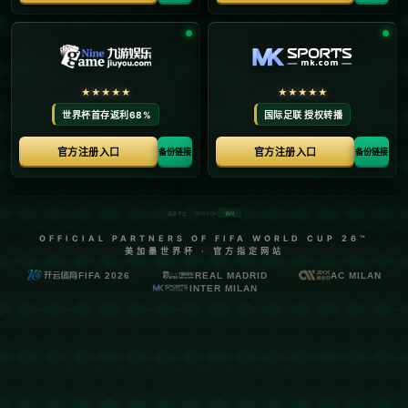
**大规模冲突4人吃T！骑士险胜灰熊7连胜夺联盟第一，米切尔33+6
引燃全场**