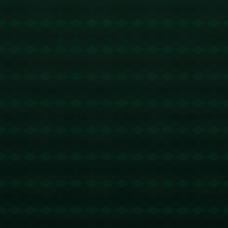
### **骑士众志成城，米切尔化身领袖**
尽管整场比赛充满了冲突，但骑士却展现出了**超强的团队韧性与领
袖核心的关键作用**。作为核心的多诺万·米切尔，用实际表现证明了
为什么他是球队的头号球星。
米切尔全场高效砍下**33分6助攻3篮板**，多次在关键时刻顶住压
力，命中高难度中投和三分。比赛最后两分钟，米切尔的连续突破彻
底压制了灰熊的反扑势头，以一记精准三分将骑士从险境中拉回，这
一球直接成为全场转折点。赛后，主教练比克斯塔夫大赞米切尔“在关
键时刻展现了MVP级的统治力”。
除了米切尔，本场比赛角色球员同样值得一提。例如，大中锋阿伦不
仅在内线送出**5次盖帽**，还在末节成功限制住了灰熊的快速转换，
这成为骑士最终获胜的关键因素之一。