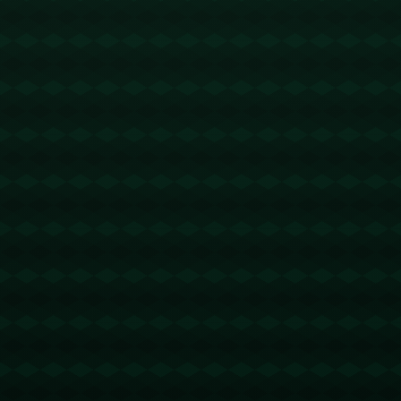
---
### **1:2被逆转：命运的“剧本”与中超球队韧劲缺失**
另一边的上海海港队同样遭遇重大挫折。在一场有机会拿下的比赛
中，他们在先进一球的情况下被对手两球逆转，以1:2败北。这场比赛
更像是一部戏剧，中超球队先扬后抑的局面已经成为*近年来亚冠的
“固定剧本”*。
上海队本场的失利集中凸显了以下问题：
1. **体力分配不均衡**：下半场体能下降明显，中前场逼抢力度减弱，
导致对手频频组织起有效的攻势。
2. **战术变化应变不足**：当对手在中后场增加人数后，上海队缺乏应