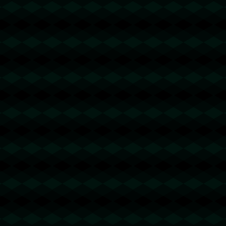
经在职业生涯的早期被临时租借到低级别球队普雷斯顿。
曼联不可或缺的重要力量。
曼联全队的刺激。**在足球界，适度的“逆向调整”**
拉什福德在共同的职业道路上书写新的篇章。
未知性和潜在的可能性**。在未来的日子里，我们将拭目