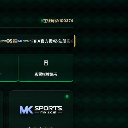
全国免费电话：
025-7796326