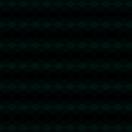
**案例分析
其实，类似
通过这种赛
**滕哈赫的
毋庸置疑，
有时能够产
这则闹得沸
以待，看看