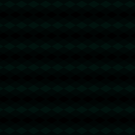
：贝克汉姆的短暂租借经历**
的“降级”安排在足球史上并非**首次发生**。著名球星大卫·贝克汉姆曾
场“历练”，贝克汉姆在实际比赛中提高了自己的技术和心态，最终成为了
全盘计划**
滕哈赫并非心血来潮地做出了这个决定。这不仅是对拉什福德的挑战，更是对
生意想不到的效果。所以无论结果如何，这一“惊人计划”都将为滕哈赫和
沸扬扬的消息是否会真正上演，仍需时间来验证。但迷人的地方正是其**
拉什福德和曼联会如何书写这段传奇的续篇。