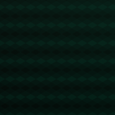
在最近的足
将球队前锋
**究竟为什