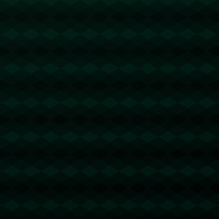
**第七级联赛球队**，无疑是一个激进且出人意料的决
定。滕哈赫或许希望通过这样一个**前所未有的安排
或许正是拉什福德所需要的“磨刀石”。
赫希望拉什福德能够通过脱离光环重积力量，重新塑造自己
比赛氛围和贴近基层的足球文化体验，这或许是拉什福德所