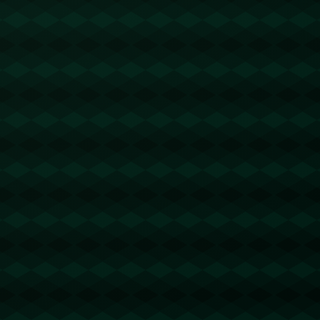
，《曼彻斯特晚报》爆料，曼联主帅埃里克·滕哈赫计划
背后是否另有深意呢？