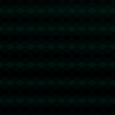
需要的“洗心
**战术试验**
滕哈赫上任
对低压的环