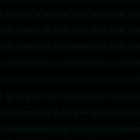
通过本场比赛，落尘的马超尤为亮眼，而Hero的沉着应对也同样值的
称赞。两队的平分秋色，让粉丝们期待接下来的对决会更加精彩纷
呈。在接下来的赛事中，我们有理由相信，这场比赛将是指引两队不
断提升和发展的重要契机。
Copyright 2024
海星体育官网 - 海星足球,海星NBA,海星欧
洲 - 海星体育直播
All Rights by
海星体育官网 - 海星足球,海
星NBA,海星欧洲 - 海星体育直播