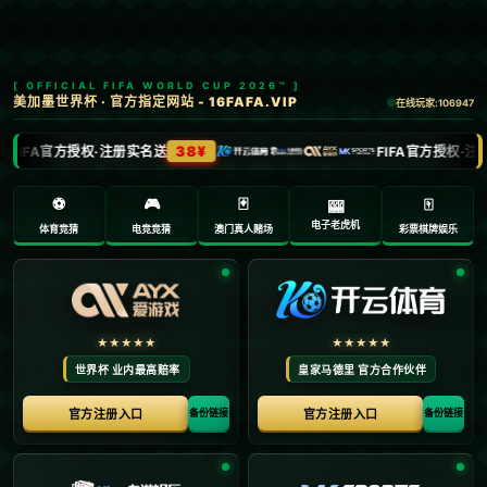
[赛后]EDG.M 1-1 Hero：落尘马超七进七出，Hero优
势平推扳平比分7亮12回复.