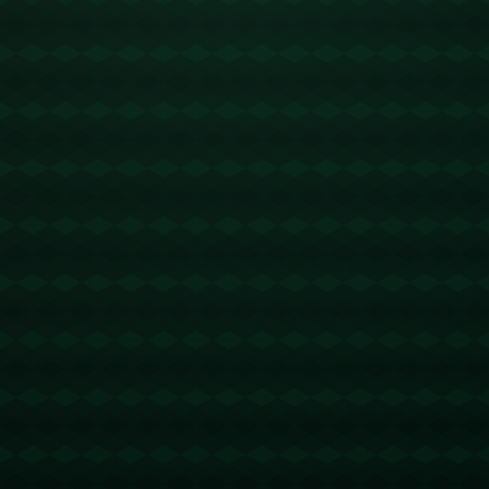
实力强劲的EDG.M战队在首轮比赛中展现了他们的策略深度和操作细
腻。**落尘的马超以超群的机动性和强大的爆发力在战场上大显身
手，达到了“七进七出”之完美境界**，他的操作不仅极大地提升了团队
的整体进攻节奏，还在关键时刻为队伍打开了突破口。在他的带领
下，EDG.M在第一局中先声夺人，以微弱优势击败对手，先下一城。
然而，Hero并非易与之辈。在第二局中，他们迅速调整战术，以稳健
的风格应对EDG.M的进攻。Hero的队员们展现出极高的协作能力，**
通过不断协调与沟通，稳固了防御并逐步积累资源，利用强有力的推