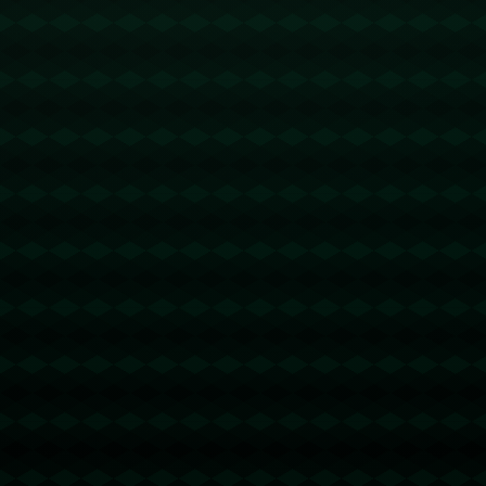
塔节奏逐步蚕食EDG.M的优势**。7亮在赛场上也展现了他的指挥能
力，其准确的判断和调度能力使团队能够在关键时刻稳住阵脚并反守
为攻。
落尘虽然在个人操作上依然抢眼，但Hero凭借团队的默契配合与顽强
的战术运用，成功破解了EDG.M的阵容。Hero通过**不懈的努力和精
准的团队决策，最终在平推战术的节奏中扳平了比分**。这场比赛不
仅令观众看到了Hero和EDG.M在赛场上的亮眼表现，也为粉丝们提供
了更多分析的素材。
这种对抗带来的经验教训是显而易见的。**在电子竞技中，仅仅依靠
个人实力是远远不够的，团队的相互配合、战术的灵活调整、以及持
久的集中力和耐心才是制胜的关键**。这场精妙的博弈为所有渴望进
步的战队提供了不可多得的学习素材。