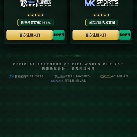
**周琦手术在即，北京队季后赛形势岌岌可危**