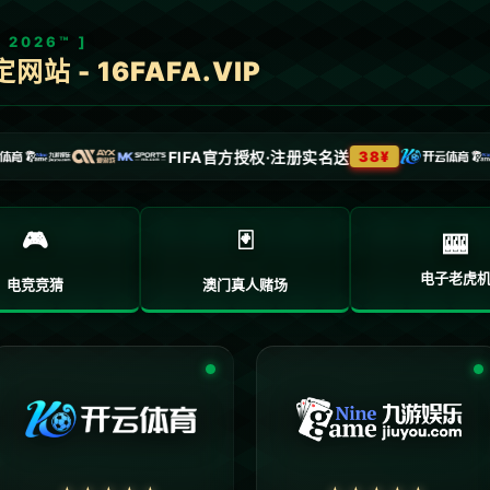
新闻动态
联系我们