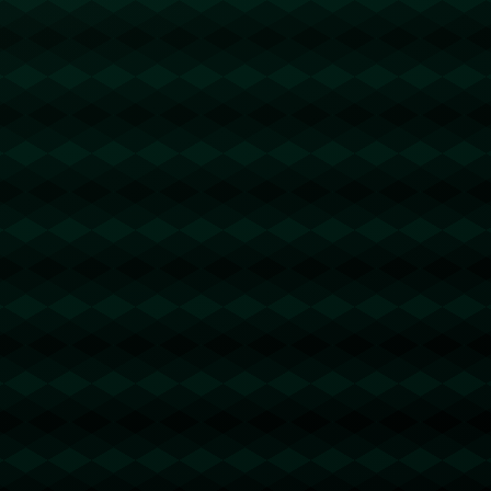
斯洛伊的表現令人眼前一亮。不論是進攻發動還是拼搶能
**薩拉赫的穩定得分能力**以及努涅斯戲劇性的超級替
是球隊防線的核心，但在組織端的偶爾分神讓**利物
克洛普或將重新組合後場站位，以確保迅速應對狼隊的