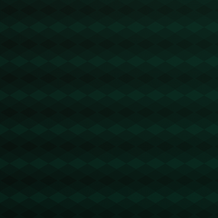
**英超第5
隨著英超第
積分榜排名
他們能否延
### **
狼隊向來擅
心球員離隊
儀場抗衡利