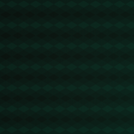
公司新闻
行业动态