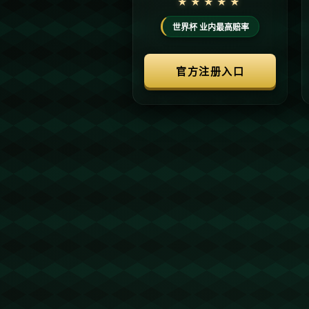
新闻中心
新闻中心