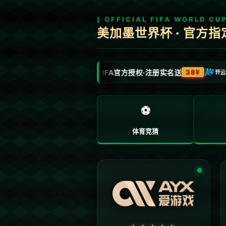
首页
公司介绍
产品展示