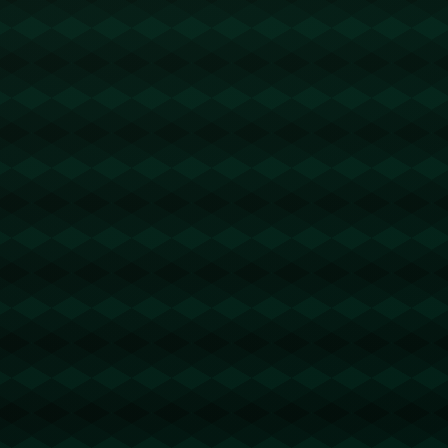
來看，狼隊過去數次面對利物浦的比賽中，雖然多數最終失利，但往往能
場以3-0大勝利物浦，這無疑成為本場比賽狼隊的重要心理優勢。因此，
。