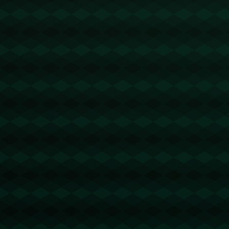
從歷史數據
隊一度在主
浦的後防線