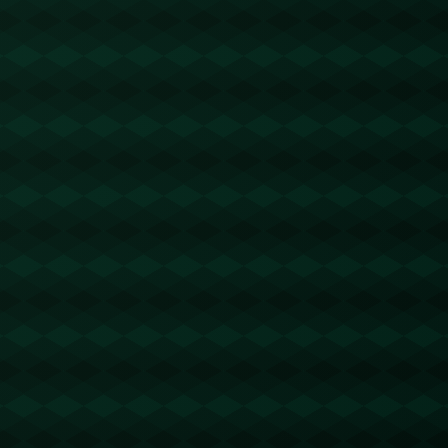
。作為英超賽季初期的一場重要對決，這場比賽不僅關乎
不敗紀錄，但面對狼隊這支具備爆冷能力的強硬對手，
強隊時展現韌性。本賽季狼隊陣容雖再度調整，數位核
線**將是狼隊試圖打亂利物浦節奏的關鍵。他們需要在中