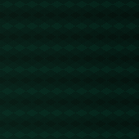
浦不敗紀錄面臨考驗.