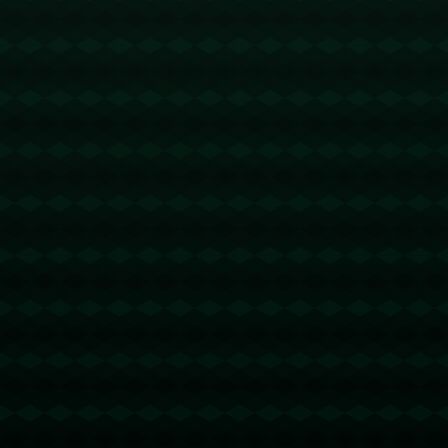
**“在足球的世界里，金钱与梦想常常交织在一起。”**一位不愿透露姓
名的球员表示，“每个人都希望在自己的职业生涯中赚取应有的回报，
但也有人坚持不懈地追求竞技场上的成就。”
### 沙特阿拉伯足球的崛起