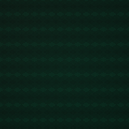
**维尼修斯与沙特巨额报价：皇马更衣室的热议**
近年来，足球世界中的财力竞争无疑是焦点话题之一。当一个年轻而
有潜力的球员如维尼修斯与来自沙特的巨额报价联系在一起时，自然
引发了更多关注。据《Relevo》报道，皇马球员们如今正就此事进行
讨论，力求找出最合适的解决方案。
在世界足坛中，*沙特阿拉伯的足球俱乐部*近年来因其雄厚的财力而
备受瞩目。他们通过巨额资金吸引许多顶级球员加盟，从而增强自身
实力。这一次，**维尼修斯**成为了他们的目标。
### 维尼修斯：潜力无限的年轻天才