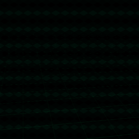
无论是留在皇家马德里，继续在欧洲顶级联赛中磨练自己，还是选择
接受沙特巨额合同，维尼修斯的未来都将在足球世界中留下显著的印
记。而无论结局如何，对双方乃至整个足球界来说，这都是一次重要
的变革契机。
对于球迷而言，他们关心的或许不仅仅是*维尼修斯*的选择，更是这
个**足球新时代**所带来的整个行业格局变化。
Copyright 2024
海星体育官网 - 海星足球,海星NBA,海星欧
洲 - 海星体育直播
All Rights by
海星体育官网 - 海星足球,海
星NBA,海星欧洲 - 海星体育直播
地址：湖北省省直辖县级行政区划潜江市龙湾镇 电话：
025-7796326 传真：025-7796326
手机：15892129344 联系人：海星体育官网 - 海星足球,