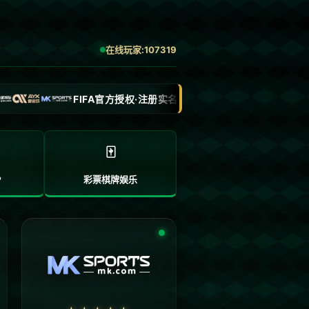
全国免费电话：
025-7796326