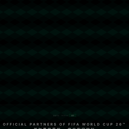
仁、孫興慜等韓國球員在歐洲賽場的表現早已證明了韓國足球的成熟體系，
，能進一步促進中韓兩國足球的交流與合作**，這在亞洲足球格局中也是
籍裁判大勢所趨？**
爭愈發激烈，中超聯賽需要更多國際裁判的輔助來應對。像韓國裁判這樣
判團隊的長期發展指明了方向。在足球全球化的進程中，外籍裁判的青睞
競爭力來說，無疑是雙贏的選擇。
中，“兩名韓國裁判已抵達中超賽區”不僅預示著他們將迎來一項新挑戰，
判安排的具體效果如何，對於中超未來的發展方向來說，或許都將是一個值
海星NBA,海星欧洲 - 海星体育直播
All Rights by
海星体育官网 - 