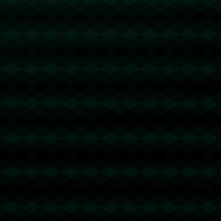
或保級的關鍵比賽中，外籍裁判的“中立身份”能夠在
判的質疑往往成為賽後話題的主要內容，而這些質疑很