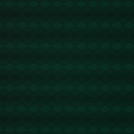
曝兩名韓國裁判已抵達中超賽區 將