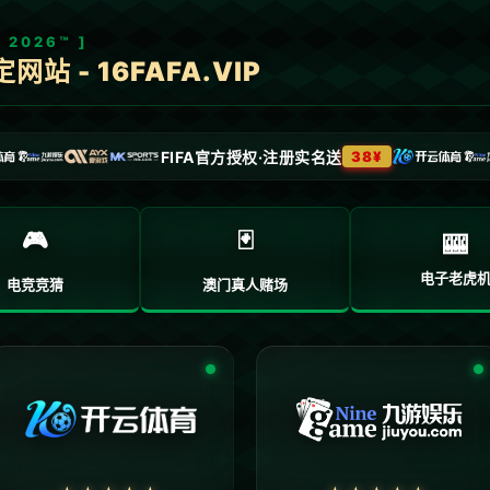
新闻动态
联系我们