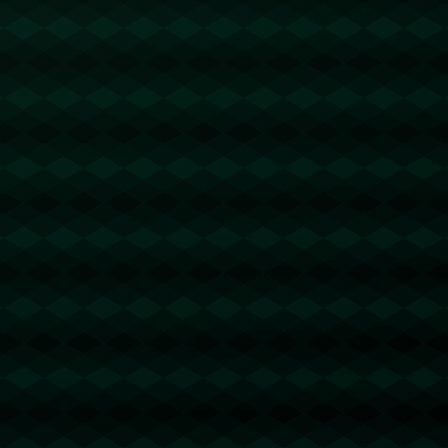
的知名裁判，比如意大利名哨羅基（Rocchi）與斯
判罰大幅減低，球隊和球迷對比賽結果的質疑聲也明顯減
謹的觀看VAR程序，最終根據規則公平判罰，贏得了場
為國內裁判提供了學習機會。此外，國際級裁判的加入
高水準比賽的節奏與規範。
升級中超的裁判體系產生積極影響。**首先，他們或
執法，中超裁判可以學到更多實用的規則執行技巧和先