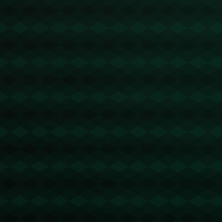
**曝兩名韓
近日，隨著
僅是因為國
力具有重要
### **
中超聯賽在
專業性和公
超官方引入
這次抵達中
在困難賽事
待。