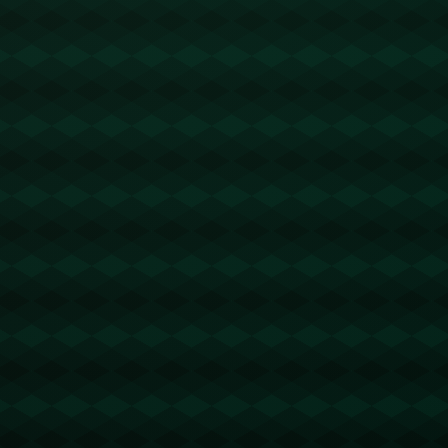
國裁判已抵達中超賽區 將執法本輪中超聯賽**
中超聯賽進入激烈的比賽階段，一則關於**兩名韓國裁判已抵達中超賽區
籍，更在於外籍裁判的引入為比賽公平性帶來了新期待。為中超提供國際
意義。本文將從裁判派遣的背景、中超聯賽過往裁判安排及此舉可能產生
背景分析：為什麼引入外籍裁判？**
過去幾個賽季經常因裁判判罰問題受到爭議。無論是因漏判引發的球迷憤
正性成為焦點問題。對於一個致力於成為亞洲頂級職業聯賽的賽事來說，
外籍裁判執法重要比賽，是提升比賽議程透明度與裁決水準的重要舉措。
超賽區的兩名韓國裁判，在亞洲足聯的裁判陣容中屬於經驗豐富的頂級裁
中展現出專業的執法能力。同時，韓國裁判在亞洲範圍內以敢於果斷執法