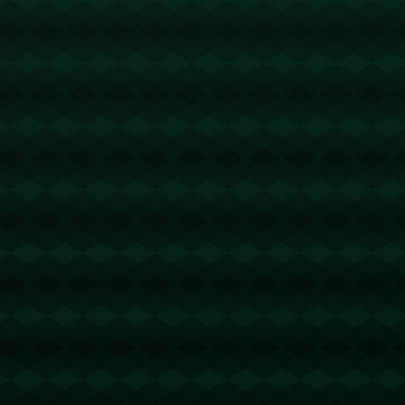
他们能够在关键时刻挺身而出，成为奇兵。通过加强板凳球员的训练和比赛经