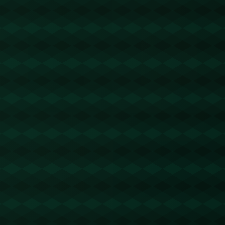
着球队的走向和比赛的结果。其中，一些著名的扣篮高手正
越的防守和精准的三分球提升了球队整体实力。而在印第
化需求。曾经的扣篮王在个人职业生涯中做出了技巧上的突
样的转型不仅为个人职业生涯增加了光彩，也为球队的
D球员。这种双重角色的重要性在印城尤为显著，因为球队
，还需寻求额外的突破点。至今，球队主要依赖哈利的个人
。球队需要寻找更多的稳定输出点，这不仅包括场上表现突