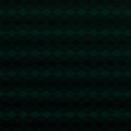
**案例分
了替补阵容
**总结*
板凳深度和
合。通过这