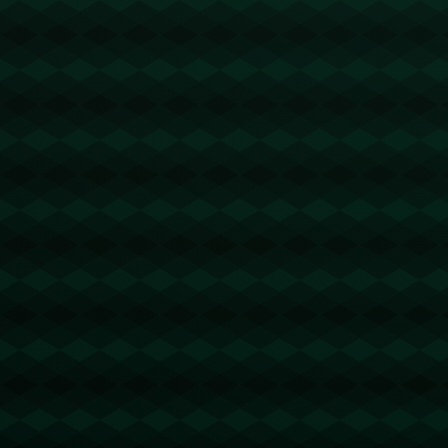
补球员，使