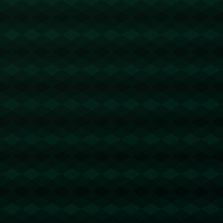
验，可以打造出一支**深度更强**的团队。