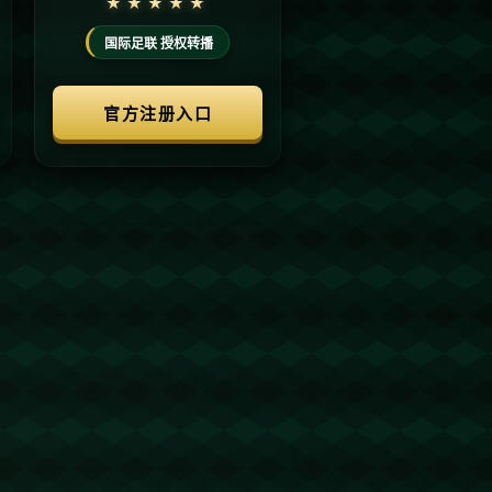
当前位置：
首页
>
新闻中心