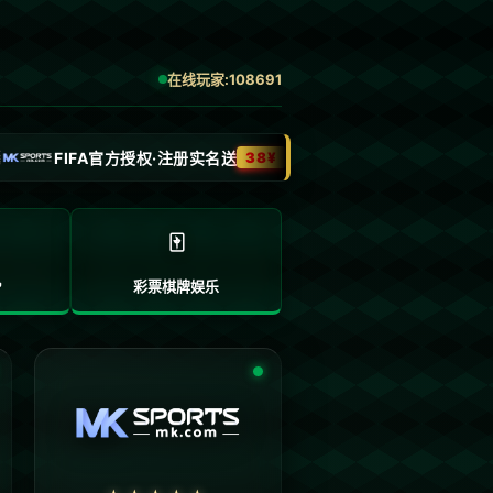
全国免费电话：
025-7796326