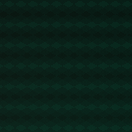
扣篮王转型3D高手，印城不能仅靠哈利