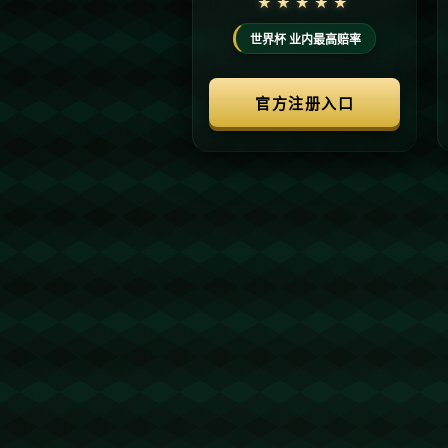
新闻中心
新闻中心