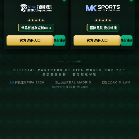
**要赢就赢一个球，多了纯纯是浪费！曼联，切尔西&尤文均险胜对手
**