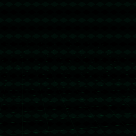
### **其他案例：约基奇“神迹”并非偶然**
这场比赛并非约基奇第一次用华丽的数据震撼球迷。在过去一个赛季
中，他曾多次打出不可思议的数据，其中包括50分+三双和多个关键
时刻的压哨绝杀。由此可见，今天的表现只是约基奇长期精进的结
果。从数据来看，他在本赛季的场均得分、篮板和助攻都稳居联盟前
列，而他的比赛态度和领导能力更是球队成功的基石。
**球迷评价**：“约基奇就像一部不断进化的作品，总是在刷新自己和
球迷对于‘完美中锋’的理解。”他的每一次暴走，都在不断延续传奇。
---
约基奇用他的表现告诉我们，篮球场上的历史总是被那些极具创新和
超常能力的球员改写。他不仅仅是一名伟大的球员，更是一种改变篮
球格局的存在。他的**61分三双**，注定成为一个无法忘却的神迹。
Copyright 2024
海星体育官网 - 海星足球,海星NBA,海星欧