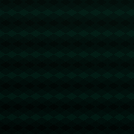
舉一個實際
先，還能通
守，這讓他
這正是馬刺
**“我們