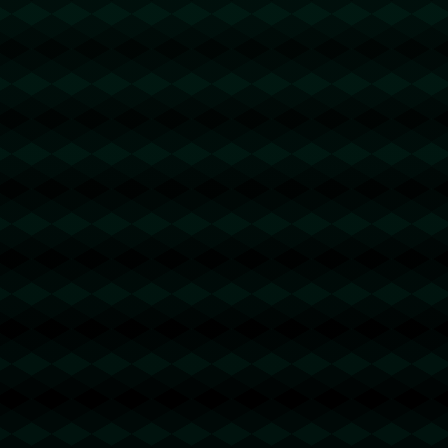
從數據到現場：未來不僅是禁區**
馬目前顯然更注重禁區統治，但他在場外的付出也不容忽視。*根據觀察
分線外的穩健性。* 這些進步不僅有助於他在未來進一步解鎖進攻端的武
語：使命驅動未來**