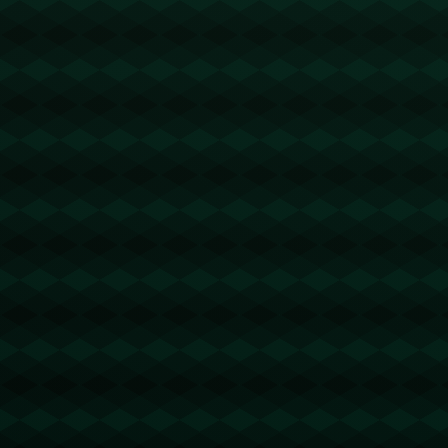
這樣的表現
特別是在範圍
### **
隨著當代籃
在解決內線
比如丹佛掘
端支撐了整
守的平衡**
### **