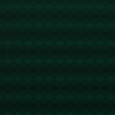
班的潛力與核心價值**
高7尺4寸的超級新星，文班亞馬擁有其他內線新秀所不具備的**全面技術
靠驚人的臂展和靈活的移動解鎖進攻端的多樣可能。這讓人不禁聯想到昔日馬
教練認為，**"文班亞馬最大的特點就是他的‘雙向’能力——無論是在進攻還
賽中的平均蓋帽數高達3.6次，顯示出他在防守端具有天然的威脅力。同