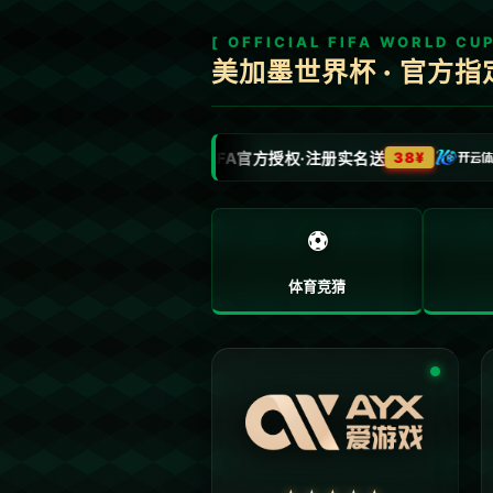
首页
公司介绍
产品展示