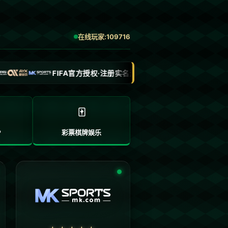
全国免费电话：
025-7796326