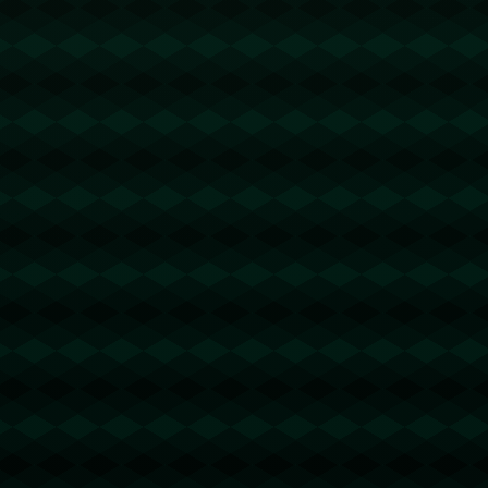
的比較，過去幾年的費城76人明星中鋒喬爾·恩比德經常被看作內線的統
過**靈活的腳步與投籃技巧**成為進攻端的威脅。然而，恩比德最大的
成為球隊勝場的重要基石。
預期文班亞馬能達到的高度。相比之下，文班的潛能可能更大，因為他的
之所以選擇文班亞馬，是因為他在進攻端具備中遠距離投射的潛力，同時防守