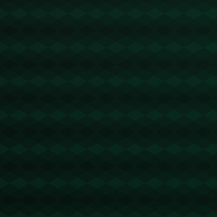
### **文
作為一名身
籃，還能依
馬刺代理主
他在夏季聯