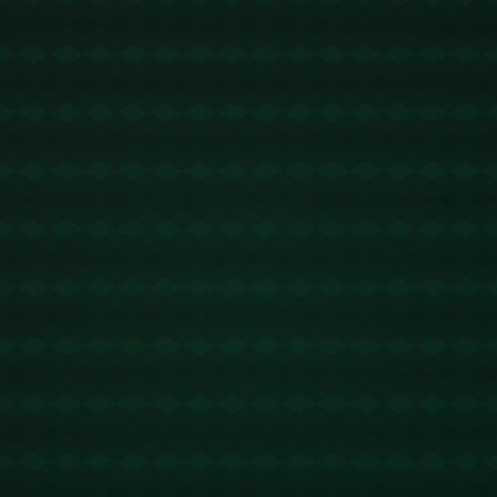
### **比赛精彩瞬间：强队对决如火如荼**
4月13日，CBA常规赛第四阶段迎来几场重磅较量，**如卫冕冠军辽宁
队对阵传统劲旅广东队**。这场比赛堪称本轮的焦点之战，既有全明
星球员之间的激烈对位，也让我们看到了全国顶尖篮球队的高水准博
弈。
辽宁队在赛季初经历了一段低迷期，但近期状态火热，主力球星郭艾
伦延续了上一场的出色表现。本场比赛，他贡献了**22分、8次助攻
**，展现了自己全能的进攻与组织能力。而广东队依然保持强劲的团
队防守，老将易建联与年轻内线曾繁日在防守端都做出了关键贡献。
广东在比赛末段通过精准的三分投射一度追近比分，但最终仍以3分之
差惜败。这场比赛成为CBA经典的战术对抗案例——辽宁利用灵活的
挡拆和外线压制，成功把握住了胜果。
---
### **年轻力量异军突起，注入新活力**