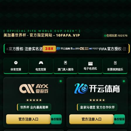
CBA常規賽第四階段4月13日比賽集錦.