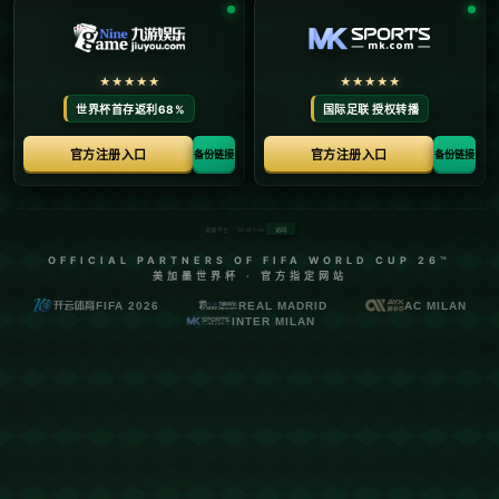
**CBA常规赛第四阶段4月13日比赛集锦：看点十足，精彩纷呈**
随着CBA常规赛进入第四阶段，4月13日的多场比赛成为球迷们热议
的话题。这一天不仅贡献了激烈的对决，还涌现了值得铭记的高光时
刻。从劲旅之间的强强碰撞，到年轻球员的惊艳表现，这一日无疑让
CBA赛事再度成为篮球爱好者关注的焦点。
---