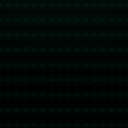
**伦敦城的品牌价值**
伦敦城雌狮队选择沈梦雨，显然看中了她在国内外均具备的潜力与魅
力。这一签约行动不仅是球队策略上的考量，更是对其**品牌价值**的
提升。沈梦雨的影响力无疑会吸引更多的中国球迷关注英冠联赛，并