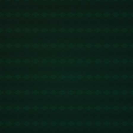
沈梦雨作为中国女足年轻一代的杰出代表，她的技术能力和比赛经验
无疑是吸引伦敦城的关键因素。经过数年的国内顶级联赛历练，沈梦
雨在中场控制和进攻组织方面展现出了超凡的天赋。她的加入对于伦
敦城雌狮队来说，不仅增强了球队的中场实力，还带来了更多**战术
选择**。作为一名全能中场，她能在进攻和防守两端都发挥巨大的作
用，为球队带来新的布局可能。