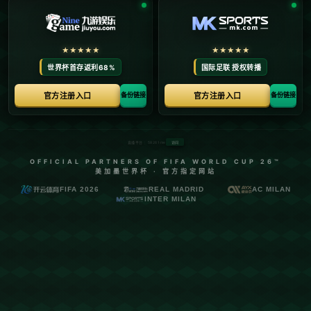
**沈梦雨加盟伦敦城雌狮队：英冠新势力的崛起**
随着足球在全球范围内的影响力不断扩展，中国球员也在国际舞台上
崭露头角。近日，伦敦城雌狮队官宣中国女足新星沈梦雨加盟球队的
消息，引起广泛关注。身披**7号球衣**的沈梦雨将如何为英冠赛场注
入新的活力？她的加盟不仅是伦敦城雌狮队的一项重大签约，也预示
着沈梦雨将以她的才华和能力在更大舞台上绽放光彩。
**主题：沈梦雨加盟的意义与影响**