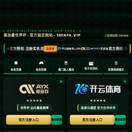
英冠伦敦城雌狮队官宣沈梦雨加盟，将身披7号球衣.