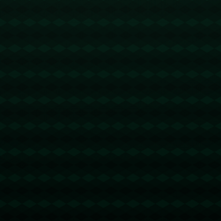
沈梦雨并不是第一个在国际联赛中展露头角的中国女足球员。近年
来，多位中国球员在海外赛场发挥出色，成为了国际足球界的焦点。
以王霜为例，作为中国女足的头号球星，她在参与法国巴黎圣日耳曼
队时为球队带来了显著的战术变化。沈梦雨的国际化历程也值得期
待，其角色不仅是个人职业生涯的迈步，更是中国女性足球影响力的
进一步扩展。