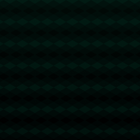
. 墨尔本胜利——传统豪门的荣耀**
牌劲旅，**墨尔本胜利（Melbourne Victory）**也为澳超联赛
今已赢得**4次总冠军**。其中，最为经典的一次莫过于2014/15赛季
的成功绝不是偶然。他们长期以来吸引了众多顶级球星加入，比如巴西外援吉列尔
带来了技术和经验上的提升。
. 阿德莱德联——草根球队的逆袭**
对低调的球队，阿德莱德联在2015/16赛季创造历史，以顽强的意志和
逆袭的最佳案例。
功，离不开他们的教练组合与核心球员的默契配合。在那个赛季，布鲁斯·贾特（B
）这对锋线组合凭借精准的射门和灵活的跑位，成为球队取胜的关键人物。