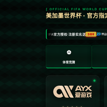
首页
公司介绍
产品展示