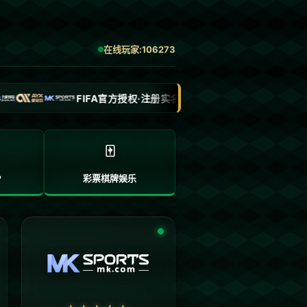
全国免费电话：
025-7796326