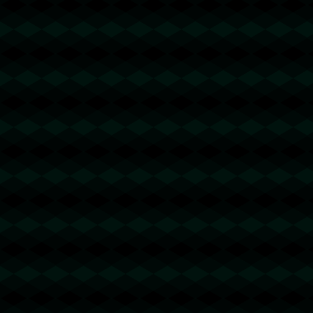
### **4
近年来，澳超
连夺数届总
2020/
疑正在成为
---
## **澳
透过对历届
1. **体
2. **强
3. **
---