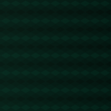
回顧.
亚国内足球的顶级赛事。这项赛事不仅为本地足球迷带来了无数
组成部分，澳超联赛历届冠军的诞生既见证了联赛的进