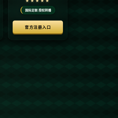
当前位置：
首页
>
新闻中心