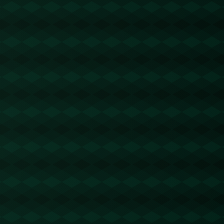
處子球奧巴梅揚傳射建功.