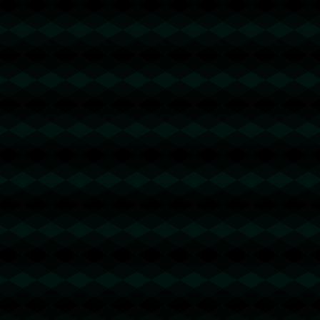
场3-1的胜利不仅是阿森纳在积分榜上前进的一步，也是球队内部新老结
，这样的胜利将有助于增强球队士气，并为后续比赛打下良好的基础。通
的胜利，更是一场展示阿森纳复兴的标志性比赛。