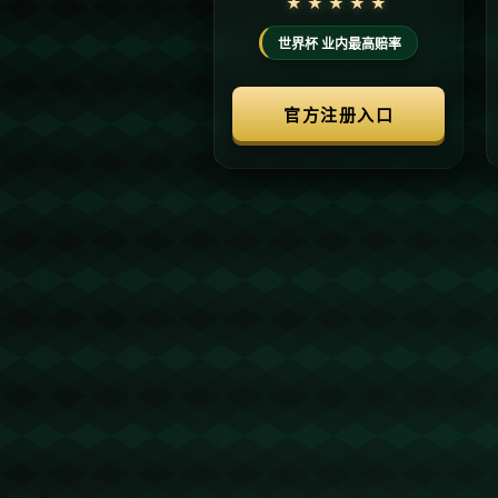
新闻中心
新闻中心