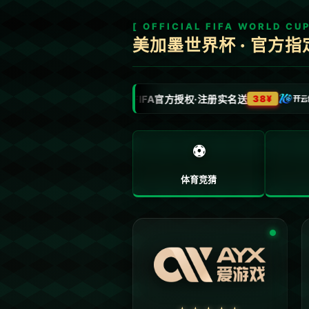
首页
公司介绍
产品展示