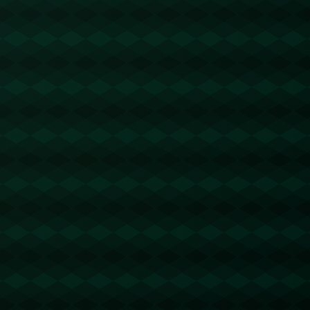
-1击败阿斯顿维拉*，这一场比赛不仅为球迷献上了精彩的
及几位关键球员的表现。
阿森纳近年来的良好状态，同时也展现了主教练精心布
**成功破门，打破了自己在英超的进球荒。这一进球不仅
球展示了他在中场的统治力，以及在定位球战术中的威