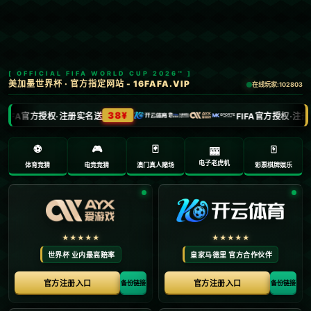
亚历山大27+12助雷霆豪取10连胜！雷霆145-117狂胜
公牛创赛季新高.