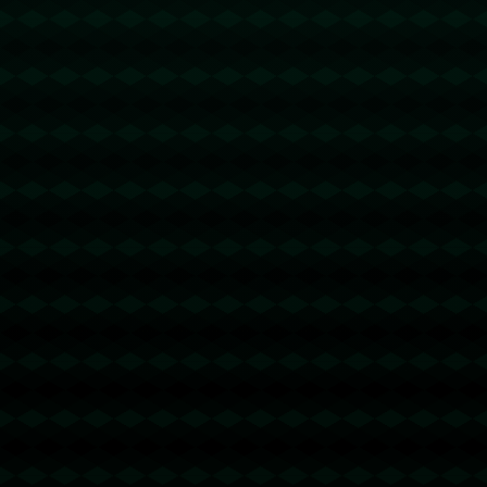
**智慧的战术布置**
教练团队在雷霆队这一波胜利中的作用同样不容忽视。他们灵活调整
战术，以适应不同对手的风格。在对阵公牛的比赛中，教练团队提前