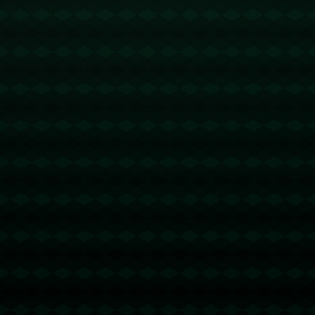
的比赛中占据更有利的位置。
分析过去著名比赛中的关键时刻，不难发现这样的瞬间往往是胜负的
临界点。例如，NBA历史上著名的“**米勒时间**”，雷吉·米勒在最后时
刻连得8分，帮助印第安纳步行者队逆转战局，成为篮球史上的经典名
场面。这些案例都证明了关键时刻的价值所在。
**从幕后到前台：战术背后的整体协作**
虽然单个球员的表现固然引人注目，但**李添荣的扣篮成功背后却是
团队默契协作的结果**。从防守到进攻的无缝转换，需要整支队伍的
默契配合。正是因为队友们在后方的坦然配合与精准传球，李添荣才
能在篮下找到最佳时机完成扣篮。整个过程展示了团队战术配合与个
人能力的完美结合，这是现代篮球场上每支成功球队所必不可少的。
综上所述，李添荣的这次扣篮不仅是一次个人秀，更是团队合作和战
术执行的完美表现。在这样的一场比赛中，扣篮的精彩瞬间加深了观
众对篮球的热爱与激情，也为上海队的胜利奠定了基础。对于任何一
位篮球迷而言，这都是值得铭记的名场面。