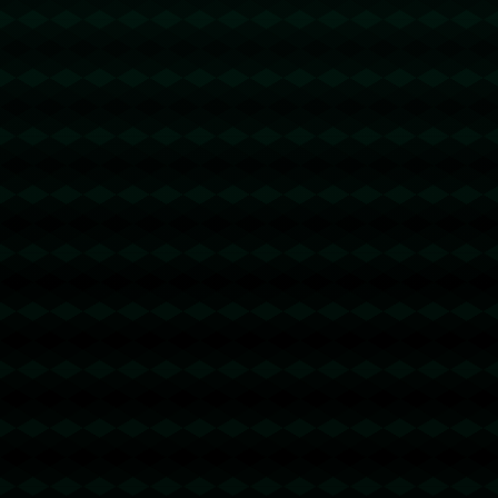
而在街頭籃球中，也常能見到一些草根球員在三球防守下實現“硬剛”
對抗。他們的技巧或許沒有職業球員精湛，但多數時候依靠彼此的彼
此默契以及實用的小技巧，同樣能成功化解進攻壓力。
---
### **三球防守進步的關鍵：開放式猜測與數據支持**
**1. 開放式猜測**：所謂的“努力猜測彼此”，更多的是團隊對攻防解讀
上的磨合。訓練過程中，防守者往往會設計假想對手的多樣進攻模
式，並推演可能的處理方式。這樣的“開放猜測”不僅能讓球員提前進
行心態與技術調整，還能讓團隊理解“變化”背後的邏輯。
**2. 數據支持**：現代籃球的防守模式越來越依賴於數據分析。數據不
僅能幫助球隊追蹤對手的進攻偏好，更能幫助球員找到哪幾個位置才
是真正需要專注的“三球焦點”。例如，2019賽季的多倫多猛龍隊，他
們通過一系列數據分析，發現對手在側翼出手的命中率極低，於是加
強了禁區與弧頂的防守強度，大幅提高了三球防守效率。