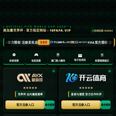
小橋：我們在努力猜測彼此 三球防守簡直像是變魔術
一樣變得更好了.