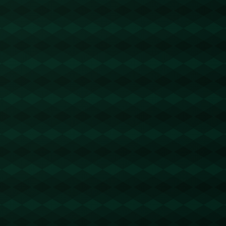
环境下，体育的即时性、互动性和高关注度使其成为各大平
带来了稳定的流量来源。这种内容的特性与互联网平台
，更依靠双方合作推出了一系列增值服务，如付费会员、
依然通过经典比赛回放和深度分析内容，继续维系用户活
体育版权的价值不仅仅体现在转播本身，更多的是生态
收入、会员费及直播打赏等“显性收益”，还通过提升用户
商城，以及精确投放的赛事广告，吸引了众多品牌合作伙
内容天然具有强社交属性，能够促成自然的用户互动，
化了用户粘性。