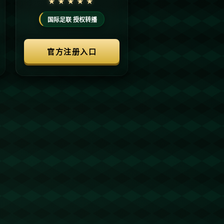
当前位置：
首页
>
新闻中心