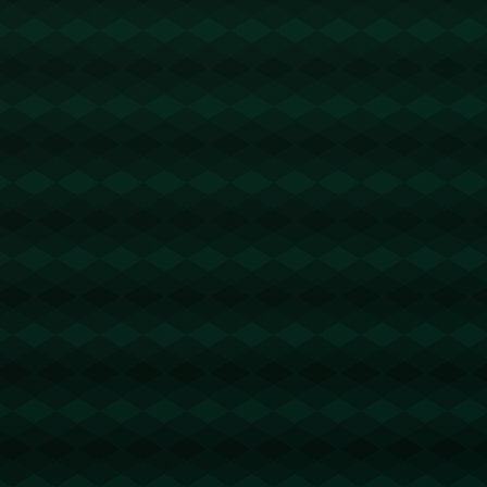
育与“互联网+”的无限可能**
并非只将体育视为单一的娱乐内容，而是将其视为一个产业化运作的重要核
费场景与技术体验，这正催生出产业升级的新趋势。**
通过NBA赛事打造了创新观赛体验。例如，通过虚拟现实(VR)让观众获得
现指标。这种科技与体育相结合的尝试并非孤例，阿里巴巴此前也投入奥
育的结合，正在不断拓宽内容边界。