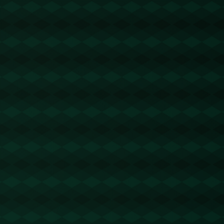
巨头对体育热情不减？.
纷布局，以获取更大的商业价值和用户粘性。就在日
持续热情。是什么驱动了这种投资热潮？或许我们可以