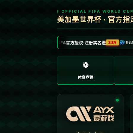
首页
公司介绍
产品展示