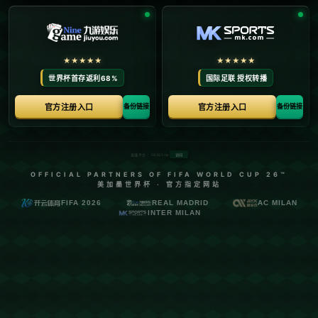
**挥拍国球，保护视力——500余名乒乓小将相聚遂宁蓬溪同场竞技**
**前言：**