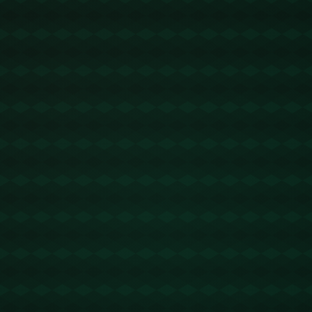
**里萨谢：我打得很自由 每次踏上球场时都会拼尽全力**
在篮球场上，有许多球员因其出色的表现而被铭记，而里萨谢无疑是
其中之一。作为一名天赋异禀的篮球运动员，他的打法不仅激情澎
湃，而且无拘无束。本文将探讨里萨谢在球场上的**自由风格**和他将
每一场比赛都视为决战的**拼搏精神**。