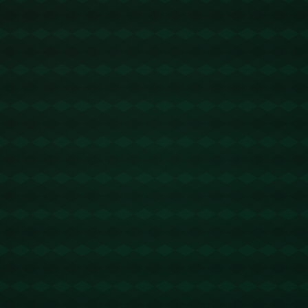
更展现了球队日趋成熟的整体实力。
---
### **莫拉塔状态火热，双响成杀手锏**
作为马竞本赛季的进攻核心，*莫拉塔*本场比赛仍然延续了他火热的
状态。面对对手严密的防守，他在开场不久便利用一次精准的跑位接
到队友的传球，通过一记冷静的小角度推射首开纪录。这粒进球充分
体现了莫拉塔对场面节奏的敏锐洞察力与身体对抗能力。
下半场，莫拉塔再次抓住防守漏洞完成梅开二度。这一次，他接到*菲
利克斯*的直塞球，依靠灵活快速的步伐摆脱防守球员，随后轻松推射
得手。不难看出，这位西班牙国脚正在用自己扎实的射门技术和稳定
的心理素质帮助球队争夺关键积分。