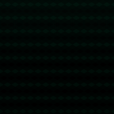
值得一提的是，西蒙尼的赛前布置功不可没。这位“铁血教练”精准地
分析了对手的弱点，包含防线的站位、转换速度的局限，由此打造了
符合马竞特点的进攻模型。这样的技战术水平无疑是本赛季马竞保持
竞争力的重要法宝。
---