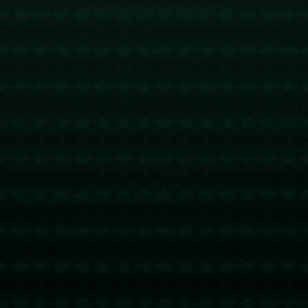
突出，通过精准的传球和敏锐的场上意识，他先是助攻队友巴頓成功
破门，随后在对方防线混乱时自己打入一粒精彩进球。**
尽管滄州雄獅在下半场试图通过人员调整和战术转变来扭转局势，但
面对已积累优势的津门虎，他们的努力未能取得实质效果。津门虎的
防线稳固，让滄州的每一次攻势都显得缺乏威胁。谢维军和巴頓的出
色发挥，是天津津门虎赢得胜利的关键。
在分析双方面对挑战的应对策略时，可看到滄州雄獅在攻防转换中的
相对乏力，这或许是他们在比赛中没能实现有效反击的一大原因。相
比之下，天津津门虎在处理**关键比赛**时显得更为老练，尤其是对临
场局势的把控与调整让他们受益匪浅。