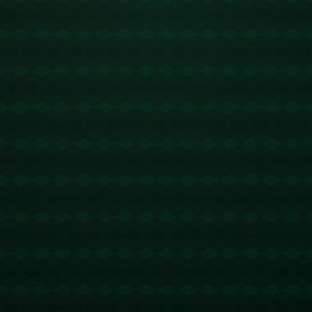
**中超联赛**作为中国足球的最高水平舞台，每一场比赛的结果都可能
影响整体排名和球队士气。对于滄州雄獅和天津津门虎来说，本赛季
的目标不仅仅是保级，而是要争取更高的平台和曝光度。比赛中，天
津津门虎凭借**谢维军**的传射完美表现，使球队在竞争激烈的中超赛
场上占得先机。
天津津门虎的战术执行力在这场比赛中得到了完美展现。开场不久，
津门虎便利用快速反击策略占据主动。一方面，滄州雄獅的中场控制
力似乎略显不足，这给了对手更多的发挥空间。**谢维军的表现尤为