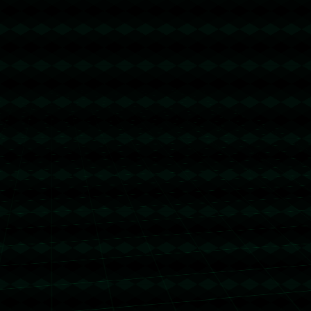
尔西和阿森纳则会师了欧联决赛。当所有目光聚焦于英超球队内战
时，“战术显示效果”再次成为焦点。利物浦以绝对优势击败热刺，切
尔西更是完胜阿森纳，两场比赛最终展现了各自赛季的稳定性，这进
一步验证了同联赛决赛中“赛季优势明显的一方占优”的规律。
---
### **为何说结果只有一种可能？**
总结来看，**当同联赛球队在欧战决赛中碰面时，倾向性结果往往取
决于当赛季的表现、球队底蕴与心理劣势的综合因素。**比赛总是呈
现一种倾向——强者利用短板补齐，胜出概率更高，而弱者通常很难
在这样熟悉的环境中创造奇迹。决赛中点球大战成为分水岭，或者强
队凭借经验碾压对手，是这种“规律效应”最显著的体现。
Copyright 2024
海星体育官网 - 海星足球,海星NBA,海星欧
洲 - 海星体育直播
All Rights by
海星体育官网 - 海星足球,海
星NBA,海星欧洲 - 海星体育直播