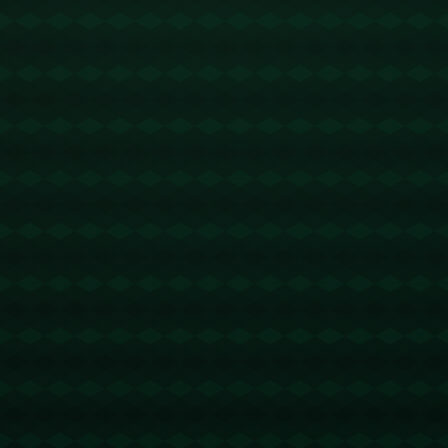
们在国内联赛的交手早已形成“规律”，这种规律往往延续到欧战的舞
台。
1. **战术博弈更开放但多平局**