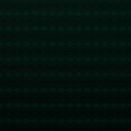
由于双方彼此熟悉，比赛倾向于打得更加开放，但这也容易导致僵
局。例如2014年欧冠决赛，皇马与马竞决战至加时，最终皇马才通过
体能优势逆转对手。此外，*“点球大战成为结局的导向”*在同联赛德比
特别明显，因为当双方实力相近时，五五开的概率会显著增加。
2. **心理压力更巨大**