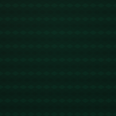
的关键进球竟由两位武汉三镇的旧将促成——一位打入精彩绝杀进
球，另一位送出精准助攻。这一幕不仅让三镇球迷感到苦涩，更暴露
了球队在人员管理和心理调整上的隐忧。
**足球比赛偶然性强，但这样的“反戈一击”却耐人寻味**。它体现了职
业竞技中人员流动的复杂性，也给球队敲响了警钟：如何更有效地留