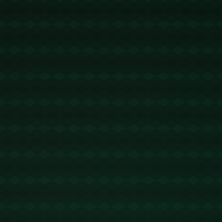
### 武汉三镇遭两旧将反戈 青岛之行漫长又苦涩
在足球世界中，故事的跌宕起伏和人物关系的复杂总能吸引无数球迷
的目光，而本场比赛武汉三镇的遭遇更是勾起了无数观众的情感涟
漪。**两名旧将反戈一击，青岛之行漫长且令人失望，该场赛事不仅
让人感叹竞技场的偶然性，更让人探讨球队建设与管理的深层问题。
**
### 主题解析：反戈之痛与球队发展困境
本场比赛中，武汉三镇客场挑战青岛队，原本期待以一场胜利重新找
回赛季节奏。然而比赛结果却不尽人意。令人更加唏嘘的是，青岛队