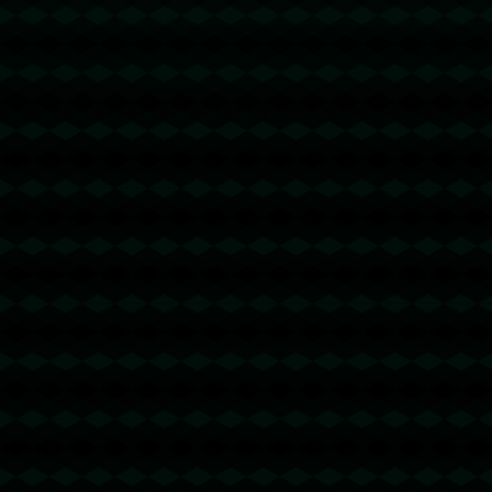
作为客场赛事，武汉三镇此行的挑战不仅在场内，也体现在场外。**
漫长的旅途耗费了球员大量的精力，队员状态调整不理想，进一步加
剧了心理上的压力。**长距离跋涉带来的身体疲惫和陌生的比赛环境
无疑为他们的表现蒙上了一层阴影。
案例可以看出，类似的现象近几年在赛程紧密的职业联赛中屡见不
鲜。例如某欧洲联赛中，某支球队屡次在跨国比赛中遭遇失利，原因
分析中一致认为，旅途中的身心压力是致命伤。武汉三镇的这次青岛
之行无疑让人联想到这一问题，因客场赛事的高难度而表现不佳，也
让主客场差异成为球队管理的重点。
### 对武汉三镇未来的思考
尽管此次青岛之行以失败告终，但这场比赛的背后为武汉三镇敲响了
多个警钟：怎样在人员流动中避免资源浪费？遭遇客场挑战时如何更
好调整状态？如何面对旧将反戈时激发球队斗志？这些问题值得球队
高层深思。只有从失败中总结经验，进一步优化管理机制，才能帮助
球队走向更为辉煌的未来。