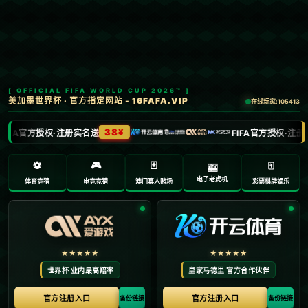
武汉三镇遭两旧将反戈 青岛之行漫长又苦涩.