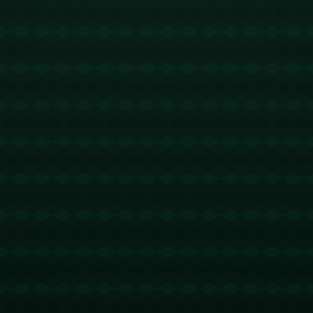
住核心球员、避免流失对手阵营，以及面对这样的事件如何化压力为
动力，才是问题的关键。
### 旧将反戈的影响：背后的心理与战术
旧将的表现无疑为青岛队带来了绝对的士气提升。心理学研究表明，
球员对曾效力球队的比赛往往会有额外的动力，他们希望用优异表现