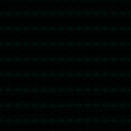
**数据解析与趋势观察**
从第27轮数据可以明显看出，**场均进球数和射门次数都有显著提升
**，显示出德甲联赛的激烈程度。特别是莱万多夫斯基和哈兰德这样
的高水平射手，不仅对比赛结果有深远影响，也吸引着全球球迷的关
注。此外，年轻球员的崛起让人对德甲未来蓬勃发展的态势充满期
待。
通过分析第27轮比赛，我们可以看出本赛季德甲联赛的竞争已经进入
了白热化阶段，**顶级球队相互角逐**和底层球队的殊死搏斗使得每一
场比赛都充满悬念。如此精彩的对抗无疑为全球球迷奉献了一场场视
觉的盛宴，也预示着接下来的赛程将更加令人期待。
Copyright 2024
海星体育官网 - 海星足球,海星NBA,海星欧
洲 - 海星体育直播
All Rights by
海星体育官网 - 海星足球,海
星NBA,海星欧洲 - 海星体育直播
地址：湖北省省直辖县级行政区划潜江市龙湾镇 电话：