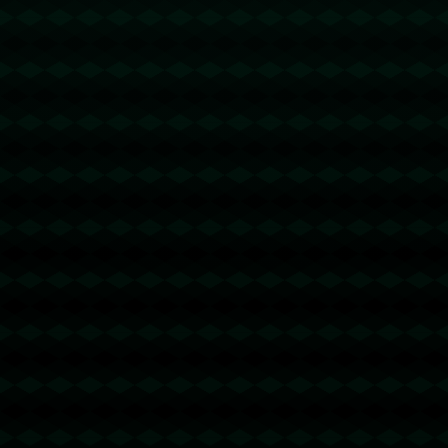
### **關鍵詞：承載希望與未來**