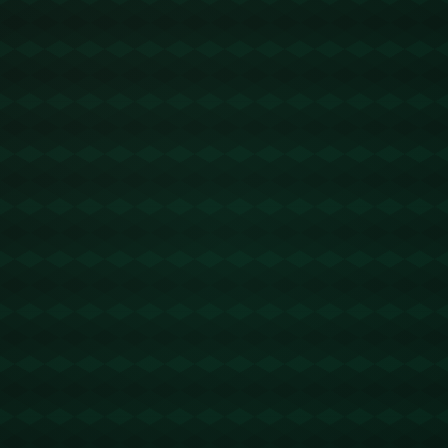
### **贊比亞女足的「銅女王」之稱從何而來？**
贊比亞女足因其隊伍身著銅色球衣，以及來自國家「銅礦之國」的特
質，被親切地冠以「銅女王」的稱號。然而，這支隊伍在國際舞台上
的威信與表現卻一直保持低調。這屆女足世界杯作為贊比亞首次進軍
頂級賽事，從一開始便承載了巨大的期待。