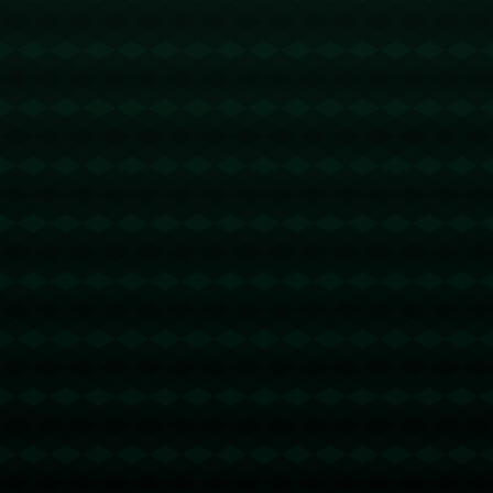
是进攻线上的核心，而新加盟的努涅斯展现了在**禁区内的敏锐嗅觉**
以及在高空球上的优势。两人相辅相成的风格，使得他们在转换进攻
时速度极快且破坏力十足。
特别是努涅斯的到来，为萨拉赫分担了许多防守压力，使埃及法老有
更多精力投入到创造机会和射门当中。这种合作帮助利物浦在多场关
键比赛中逆转局势，成为争冠路上不可忽视的力量。