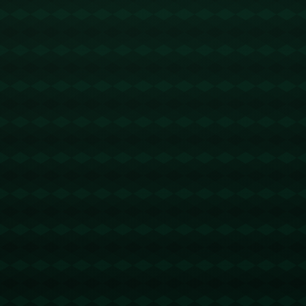
### 萨卡与厄德高的崛起
**布卡约·萨卡**和**马丁·厄德高**是阿森纳在新时代下的领军人物。两
人展现出的**技术能力**和**比赛智商**使他们在英超赛场上如鱼得
水。萨卡凭借他出色的盘带与速度，常常在边路制造威胁，而厄德高
的精准传球和控制能力，使得这对组合在进攻时如虎添翼。上赛季，
两人在联赛中的**关键传球和助攻**数据均位居前列，尤其是在对曼城
和切尔西等强队的比赛中，他们的合作为阿森纳带来了多场宝贵的胜
利。
案例分析：在对阵热刺的北伦敦德比中，萨卡以其灵活的突破撕裂对
手防线，随后厄德高的冷静射门帮助球队取得关键进球。这场比赛成
为他们二人组合默契的最佳体现。
### 萨拉赫与努涅斯的默契
而在默西赛德的另一端，利物浦的**穆罕默德·萨拉赫**与**达尔文·努
涅斯**则是另一段精彩搭档的代表。萨拉赫自加入利物浦以来一直都