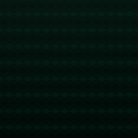
*青少年培养*是任何球队强大的基石。与欧洲等足球强国相比，中国
的青训体系仍显不足。虽然近年来有针对性的培养计划出台，但基础
设施和专业教练的匮乏，使得许多有天赋的孩子失去了发挥潜力的机
会。**优秀球员的貂蝉旷日久旱**，竟是年轻人才流失的重要原因。
**战术创新的滞后**
在许多比赛中，中国队表现出战术单一和缺乏创新的状况。*对手在充
分分析中国男足的比赛录像后，往往能够找到其防线的漏洞*，而中国
队在应变能力上显得不足。在与国际顶级球队的对抗中，这种差距更
加明显，导致“翻车”现象屡见不鲜。