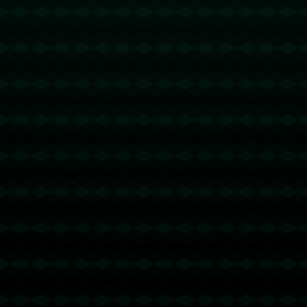
**借鉴成功案例的必要性**
以日本男足为例，该国通过与欧洲强国俱乐部合作，大量输出年轻球
员进行培训。这样的国际交流，不仅有效提升了球员的个人技能，也
将先进的足球理念带回国内。*学习和参考这些成功的策略*，对于改
革中国男足有极大的借鉴意义。
**关键因素的整合**
要摆脱困境，中国男足需要**在多个方面统筹规划**。首先，优化管理
环境，以支持灵活、高效的决策体系。其次，加大对青训的投入，夯
实基础设施建设，培训专业教练。再者，创建国际交流平台，推动球
员和教练的海外学习与培训。