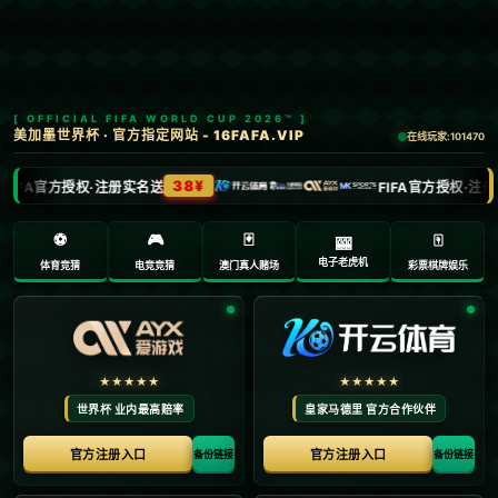
亚洲第一出线后翻车，中国男足困境重重.