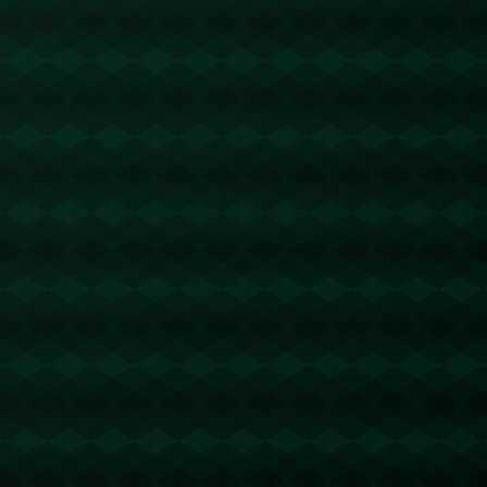
，以及**湖人主场击败丹佛金块**，两场比赛都展示了
来发展的影响。