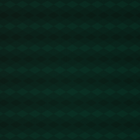
NBA｜火箭客场破魔术 湖人