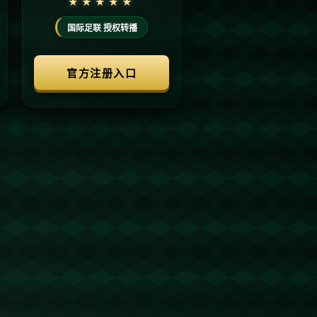
当前位置：
首页
>
新闻中心