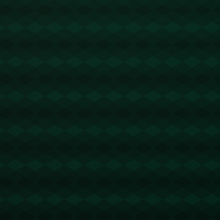
新战况|火箭客场破魔术，湖人主场砸金块**
兴奋的NBA赛季中，火箭和湖人队的表现备受关注。**火箭客场战胜魔术**
与潜力。本文将深入分析这两场比赛，揭示其中的关键因素以及对球队未
破魔术：战术执行力与团队合作的胜利**