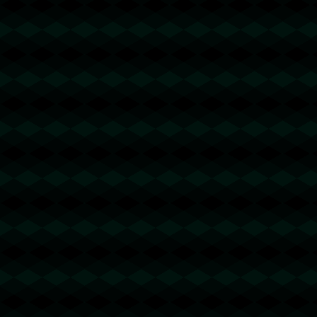
在这场比赛
年轻球员与
**湖人主场
湖人对阵金
利用主场优
湖人的胜利
术能力，使
手陷入防守
**案例分
时保持了场
通过对这两