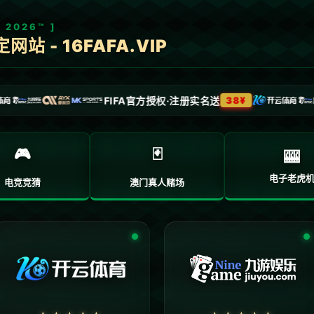
新闻动态
联系我们