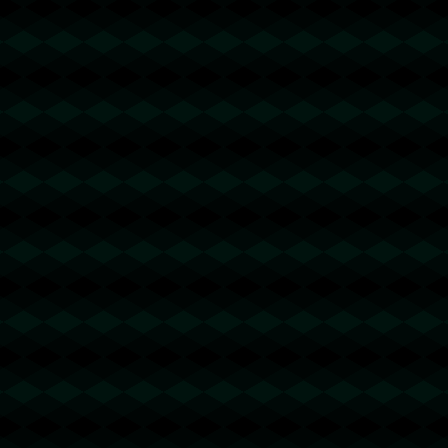
跑动以及配合让魔术的防线难以捉摸。关键时刻，**
的力量击败了强大的丹佛金块。湖人队展示了他们如何
**勒布朗·詹姆斯的领导能力**和安东尼·戴维斯的技
用了金块防线的薄弱环节，频频打出精彩配合，逼迫对
刻，替补球员成功帮助主力球员得到了宝贵的休息时间，同
下了坚实的基础。
破的潜力。每场比赛不仅仅是比拼技术与战术，更是对