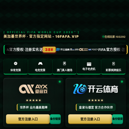
客队观赛报名开启！.