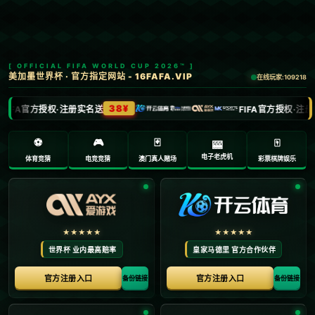
西甲第12輪埃爾切1-2皇家馬德裏 維尼修斯梅開二度
魔笛送助攻.