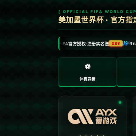
首页
公司介绍
产品展示