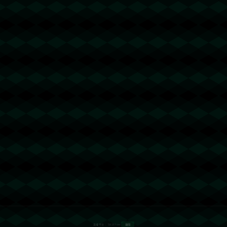
斯卡的比赛将会让上港面临重重困难，但这同时也是对球队整体实力和教
，而是对整个赛季努力的总结。这场比赛或许决定不了最终的结果，但必
够团结一致，合理调整，一定能战胜困难，实现既定目标。