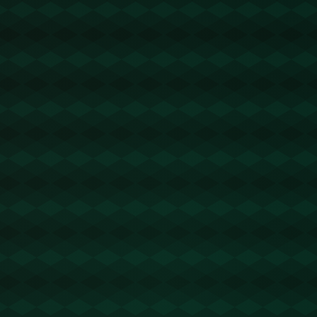
上港核心奧斯卡無緣戰國安 亞冠