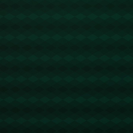
奥斯卡缺阵，亚冠资格命悬一线**
着中超的崛起和对国外球星的吸引力增加，越来越多的顶级外援加入到了中
出色的技术和敏锐的比赛嗅觉，为上港在国内外赛场赢得了众多荣誉。然
对阵北京国安的重要比赛，这无疑让上港的亚冠之路变得异常艰难。
阵对上港的影响**
核心球员，奥斯卡不仅在进攻端展现出色，场上还通过领袖气质影响着队
于任何球队都是一大挑战。此外，奥斯卡的存在不仅提升了上港的进攻效
缺席可能使得上港在与老对手北京国安的较量中陷入被动。
岌岌可危**