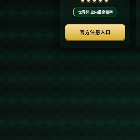
新闻中心
新闻中心