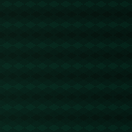
資格岌岌可危.